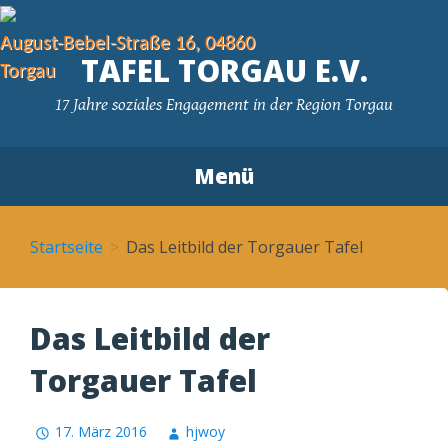
August-Bebel-Straße 16, 04860
TAFEL TORGAU E.V.
Torgau
17 Jahre soziales Engagement in der Region Torgau
Menü
Zum Inhalt springen
Startseite
Das Leitbild der Torgauer Tafel
Das Leitbild der
Torgauer Tafel
17. März 2016
hjwoy